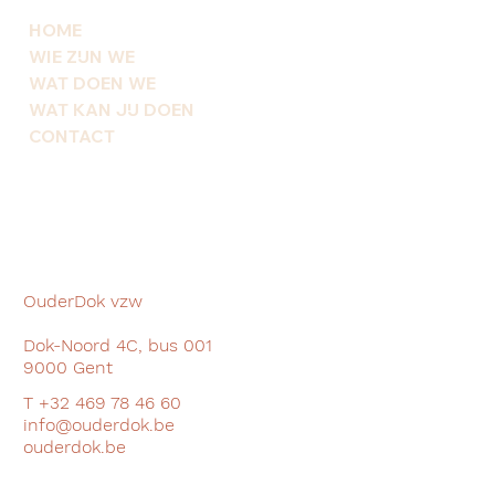
HOME
WIE ZIJN WE
WAT DOEN WE
WAT KAN JIJ DOEN
CONTACT
OuderDok vzw
Dok-Noord 4C, bus 001
9000 Gent
T +32 469 78 46 60
info@ouderdok.be
ouderdok.be