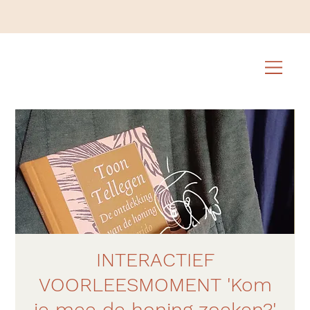
INTERACTIEF
VOORLEESMOMENT 'Kom
je mee de honing zoeken?'