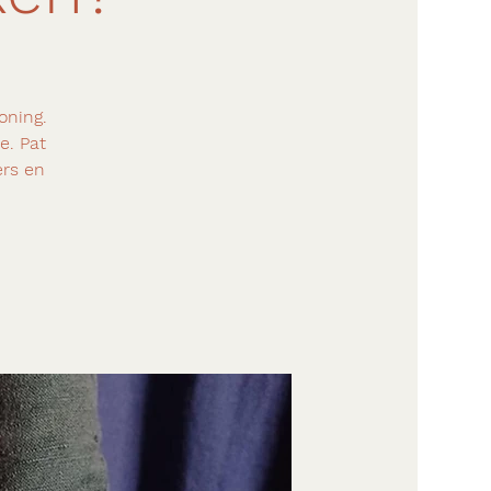
oning.
e. Pat
ers en