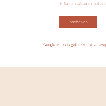
✨ Samen luisteren, ontdek
Inschrijven
Google Maps is geblokkeerd vanwege