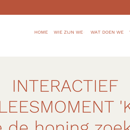
HOME
WIE ZIJN WE
WAT DOEN WE
INTERACTIEF
LEESMOMENT 'K
 de honing zoek