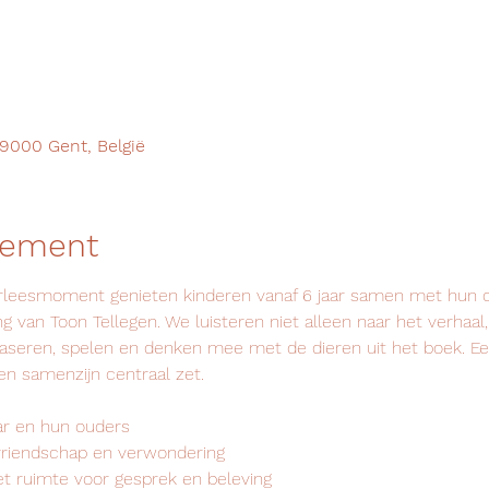
9000 Gent, België
nement
oorleesmoment genieten kinderen vanaf 6 jaar samen met hun 
g van Toon Tellegen. We luisteren niet alleen naar het verhaa
aseren, spelen en denken mee met de dieren uit het boek. Een g
en samenzijn centraal zet.
aar en hun ouders
 vriendschap en verwondering
et ruimte voor gesprek en beleving