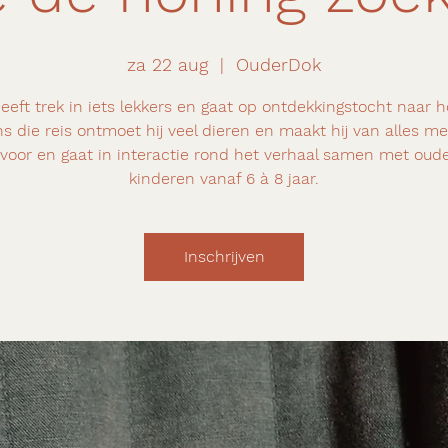
za 22 aug
  |  
OuderDok
eeft trek in iets lekkers en gaat op ontdekkingstocht naar h
ns die reis ontmoet hij veel dieren en maakt hij van alles me
 voor en gaat in interactie rond het verhaal samen met oud
kinderen vanaf 6 à 8 jaar.
Inschrijven