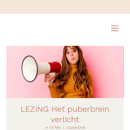
LEZING Het puberbrein
verlicht
vr 13 feb
  |  
OuderDok