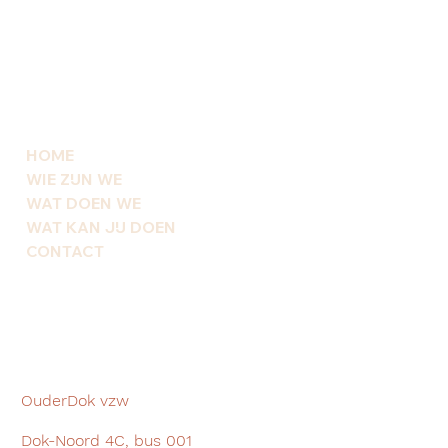
HOME
WIE ZIJN WE
WAT DOEN WE
WAT KAN JIJ DOEN
CONTACT
OuderDok vzw
Dok-Noord 4C, bus 001