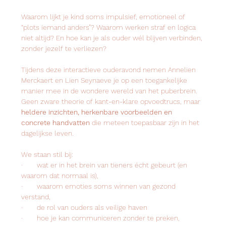
Waarom lijkt je kind soms impulsief, emotioneel of 
“plots iemand anders”? Waarom werken straf en logica 
niet altijd? En hoe kan je als ouder wél blijven verbinden, 
zonder jezelf te verliezen? 
Tijdens deze interactieve ouderavond nemen Annelien 
Merckaert en Lien Seynaeve je op een toegankelijke 
manier mee in de wondere wereld van het puberbrein. 
Geen zware theorie of kant-en-klare opvoedtrucs, maar 
heldere inzichten, herkenbare voorbeelden en 
concrete handvatten
 die meteen toepasbaar zijn in het 
dagelijkse leven. 
We staan stil bij: 
·       wat er in het brein van tieners écht gebeurt (en 
waarom dat normaal is), 
·       waarom emoties soms winnen van gezond 
verstand, 
·       de rol van ouders als veilige haven  
·       hoe je kan communiceren zonder te preken, 