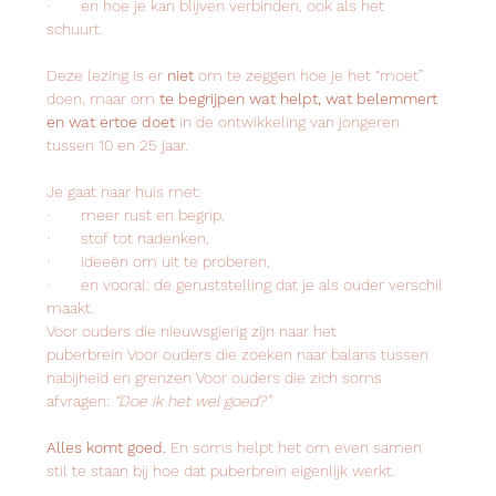
·       en hoe je kan blijven verbinden, ook als het 
schuurt. 
Deze lezing is er 
niet
 om te zeggen hoe je het “moet” 
doen, maar om 
te begrijpen wat helpt, wat belemmert 
en wat ertoe doet
 in de ontwikkeling van jongeren 
tussen 10 en 25 jaar. 
Je gaat naar huis met: 
·       meer rust en begrip, 
·       stof tot nadenken, 
·       ideeën om uit te proberen, 
·       en vooral: de geruststelling dat je als ouder verschil 
maakt. 
Voor ouders die nieuwsgierig zijn naar het 
puberbrein Voor ouders die zoeken naar balans tussen 
nabijheid en grenzen Voor ouders die zich soms 
afvragen: 
“Doe ik het wel goed?”
Alles komt goed.
 En soms helpt het om even samen 
stil te staan bij hoe dat puberbrein eigenlijk werkt. 