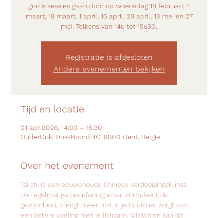
gratis sessies gaan door op woensdag 18 februari, 4
maart, 18 maart, 1 april, 15 april, 29 april, 13 mei en 27
mei. Telkens van 14u tot 15u30.
Registratie is afgesloten
Andere evenementen bekijken
Tijd en locatie
01 apr 2026, 14:00 – 15:30
OuderDok, Dok-Noord 4C, 9000 Gent, België
Over het evenement
Tai chi is een eeuwenoude Chinese verdedigingskunst.
De regelmatige beoefening ervan stimuleert de 
gezondheid, brengt meer rust in je hoofd en zorgt voor 
een betere voeling met je lichaam. Misschien kan dit 