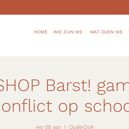
HOME
WIE ZIJN WE
WAT DOEN WE
HOP Barst! gam
onflict op scho
wo 08 apr
  |  
OuderDok