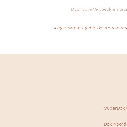
Door Julie Vervaeck en Bra
Google Maps is geblokkeerd vanwege
OuderDok 
HOME
WIE ZIJN WE
Dok-Noord 
WAT DOEN WE