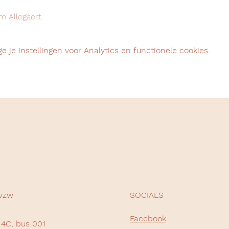
m Allegaert.
 je instellingen voor Analytics en functionele cookies.
vzw
SOCIALS
Facebook
4C, bus 001