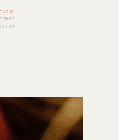
mobile
omgaan
eck en