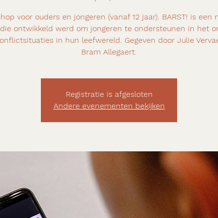
hop voor ouders en jongeren (vanaf 12 jaar). BARST! is een 
die ontwikkeld werd om jongeren te ondersteunen in het 
onflictsituaties in hun leefwereld. Gegeven door Julie Verva
Bram Allegaert.
Registratie is afgesloten
Andere evenementen bekijken