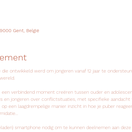
9000 Gent, België
nement
 die ontwikkeld werd om jongeren vanaf 12 jaar te ondersteu
fwereld.
is een verbindend moment creëren tussen ouder en adolescen
 en jongeren over conflictsituaties, met specifieke aandacht 
je op een laagdrempelige manier inzicht in hoe je puber reageer
timidatie…
geladen) smartphone nodig om te kunnen deelnemen aan deze