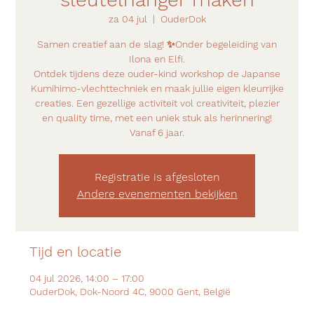
za 04 jul
  |  
OuderDok
Samen creatief aan de slag! ✨Onder begeleiding van
Ilona en Elfi.
Ontdek tijdens deze ouder-kind workshop de Japanse
Kumihimo-vlechttechniek en maak jullie eigen kleurrijke
creaties. Een gezellige activiteit vol creativiteit, plezier
en quality time, met een uniek stuk als herinnering!
Vanaf 6 jaar.
Registratie is afgesloten
Andere evenementen bekijken
Tijd en locatie
04 jul 2026, 14:00 – 17:00
OuderDok, Dok-Noord 4C, 9000 Gent, België