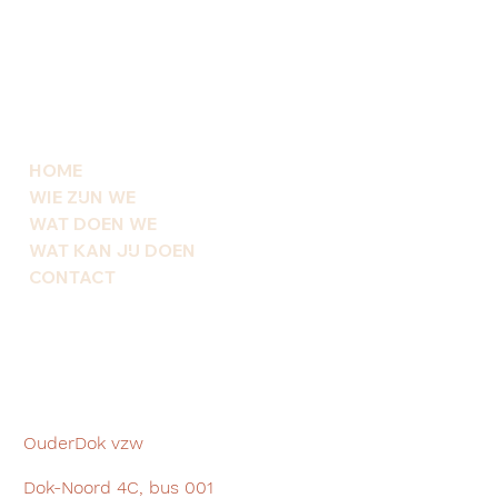
HOME
WIE ZIJN WE
WAT DOEN WE
WAT KAN JIJ DOEN
CONTACT
OuderDok vzw
Dok-Noord 4C, bus 001