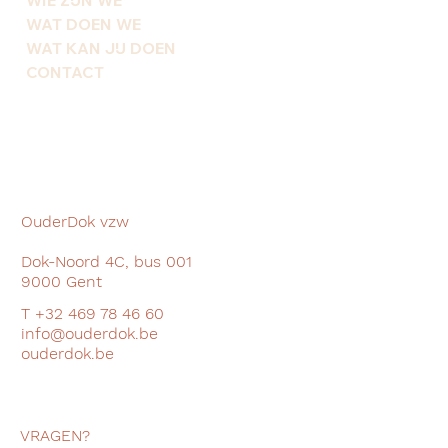
WIE ZIJN WE
WAT DOEN WE
WAT KAN JIJ DOEN
CONTACT
OuderDok vzw
Dok-Noord 4C, bus 001
9000 Gent
T +32 469 78 46 60
info@ouderdok.be
ouderdok.be
VRAGEN?