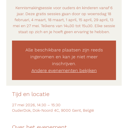
Kennismakingsessie voor ouders én kinderen vanaf 6
jaar. Deze gratis sessies gaan door op woensdag 18
februari, 4 maart, 18 maart, 1 april, 15 april, 29 april, 13
mei en 27 mei. Telkens van 14u30 tot 15u30. Elke sessie
staat op zich en je hoeft geen ervaring te hebben.
Alle beschikbare plaatsen zijn reeds
ingenomen en kan je niet meer
inschrijven.
Andere evenementen bekijken
Tijd en locatie
27 mei 2026, 14:30 – 15:30
OuderDok, Dok-Noord 4C, 9000 Gent, België
Over het evenement